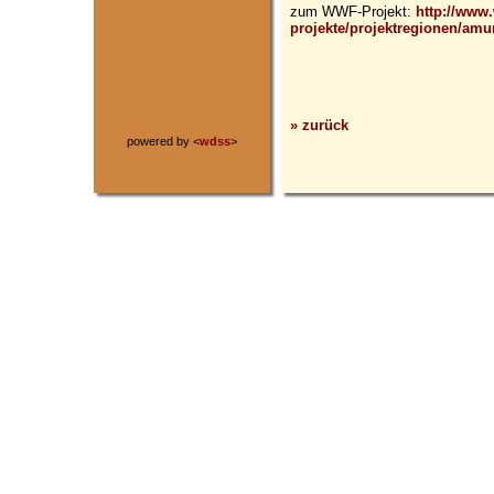
zum WWF-Projekt:
http://www
projekte/projektregionen/amur
» zurück
powered by <
wdss
>