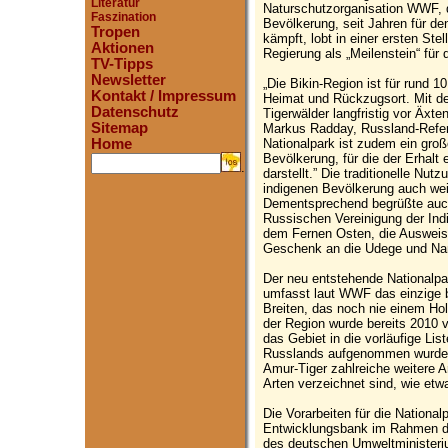
Literatur
Naturschutzorganisation WWF, d
Faszination
Bevölkerung, seit Jahren für de
Tropen
kämpft, lobt in einer ersten S
Aktionen
Regierung als „Meilenstein“ für 
TV-Tipps
Newsletter
„Die Bikin-Region ist für rund 1
Kontakt / Impressum
Heimat und Rückzugsort. Mit de
Datenschutz
Tigerwälder langfristig vor Äxte
Sitemap
Markus Radday, Russland-Refe
Nationalpark ist zudem ein gro
Home
Bevölkerung, für die der Erhalt
.
darstellt.” Die traditionelle N
indigenen Bevölkerung auch we
Dementsprechend begrüßte auch
Russischen Vereinigung der Ind
dem Fernen Osten, die Ausweisu
Geschenk an die Udege und Nan
Der neu entstehende Nationalp
umfasst laut WWF das einzige 
Breiten, das noch nie einem Ho
der Region wurde bereits 2010 v
das Gebiet in die vorläufige L
Russlands aufgenommen wurde.
Amur-Tiger zahlreiche weitere Ar
Arten verzeichnet sind, wie et
Die Vorarbeiten für die Nation
Entwicklungsbank im Rahmen der
des deutschen Umweltministeriu