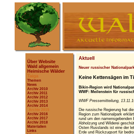
Aktuell
Über Website
Wald allgemein
Neuer russischer Nationalpar
Heimische Wälder
Taiga
Keine Kettensägen im T
Themen
News
Bikin-Region wird Nationalpa
Archiv 2010
WWF: Meilenstein für russisc
Archiv 2011
Archiv 2012
WWF Pressemitteilung, 13.11.1
Archiv 2013
Archiv 2014
Die russische Regierung hat die
Archiv 2015
Region zum Nationalpark erklärt
Archiv 2016
Archiv 2017
rund um den namensgebenden Bi
Archiv 2018
Abholzung und Wilderei geschü
Materialien
Osten Russlands ist eine der l
Links
Erde und Rückzugsort für bedroh