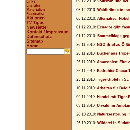
09.12.2010:
Volkszählung bei 
Links
Literatur
Materialien
06.12.2010:
Waldbrände in Isr
Faszination
Aktionen
06.12.2010:
Alternativer Nobe
TV-Tipps
Newsletter
01.12.2010:
Ecuador gibt Yasu
Kontakt / Impressum
01.12.2010:
Sammelklage geg
Datenschutz
Sitemap
26.11.2010:
NGO-Brief zu Ölfö
Home
.
26.11.2010:
Bücher aus Trope
26.11.2010:
Amazonien: Flut
26.11.2010:
Bedrohter Chaco-
25.11.2010:
Tiger-Gipfel in St
10.11.2010:
Arbeiten für Belo
09.11.2010:
Handel mit Tiger-
09.11.2010:
Urwald im Autota
28.10.2010:
Naturzerstörung i
26.10.2010:
Wilderei in Südafr