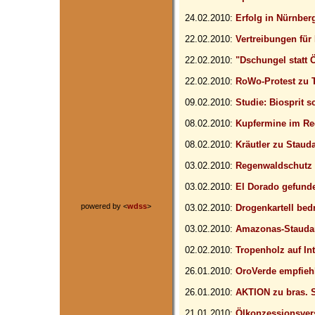
24.02.2010:
Erfolg in Nürnber
22.02.2010:
Vertreibungen für 
22.02.2010:
"Dschungel statt 
22.02.2010:
RoWo-Protest zu 
09.02.2010:
Studie: Biosprit
08.02.2010:
Kupfermine im R
08.02.2010:
Kräutler zu Staud
03.02.2010:
Regenwaldschutz 
03.02.2010:
El Dorado gefund
powered by <
wdss
>
03.02.2010:
Drogenkartell bed
03.02.2010:
Amazonas-Staud
02.02.2010:
Tropenholz auf In
26.01.2010:
OroVerde empfiehl
26.01.2010:
AKTION zu bras.
21.01.2010:
Ölkonzessionsvers