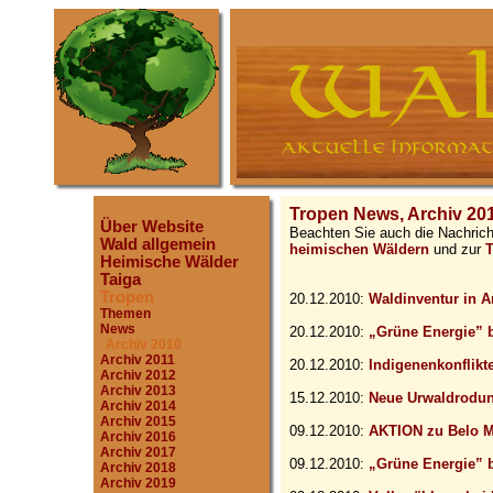
Tropen News, Archiv 20
Über Website
Beachten Sie auch die Nachric
Wald allgemein
heimischen Wäldern
und zur
T
Heimische Wälder
Taiga
Tropen
20.12.2010:
Waldinventur in 
Themen
News
20.12.2010:
„Grüne Energie” 
Archiv 2010
Archiv 2011
20.12.2010:
Indigenenkonflikt
Archiv 2012
Archiv 2013
15.12.2010:
Neue Urwaldrodu
Archiv 2014
Archiv 2015
09.12.2010:
AKTION zu Belo 
Archiv 2016
Archiv 2017
09.12.2010:
„Grüne Energie” 
Archiv 2018
Archiv 2019