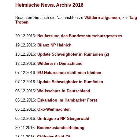
Heimische News, Archiv 2016
Beachten Sie auch die Nachrichten zu
Wäldern allgemein
, zur
Tai
Tropen
.
20.12.2016:
Neufassung des Bundesnaturschutzgesetzes
19.12.2016:
Bilanz NP Hainich
13.12.2016:
Update Schweighofer in Rumänien (2)
12.12.2016:
Wilderei in Deutschland
07.12.2016:
EU-Naturschutzrichtlinien bleiben
07.12.2016:
Update Schweighofer in Rumänien
06.12.2016:
Wolfsschutz in Deutschland
05.12.2016:
Eskalation im Hambacher Forst
05.12.2016:
Öko-Weihnachten
05.12.2016:
Umfrage zu NP Steigerwald
30.11.2016:
Bodenzustandserhebung
23.11.2016:
Giftfreier Wald (2)